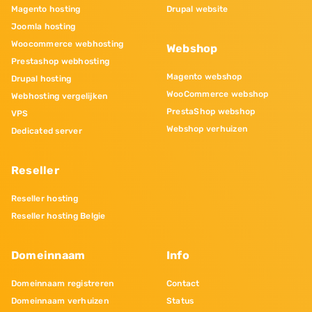
Magento hosting
Drupal website
Joomla hosting
Woocommerce webhosting
Webshop
Prestashop webhosting
Magento webshop
Drupal hosting
WooCommerce webshop
Webhosting vergelijken
PrestaShop webshop
VPS
Webshop verhuizen
Dedicated server
Reseller
Reseller hosting
Reseller hosting Belgie
Domeinnaam
Info
Domeinnaam registreren
Contact
Domeinnaam verhuizen
Status