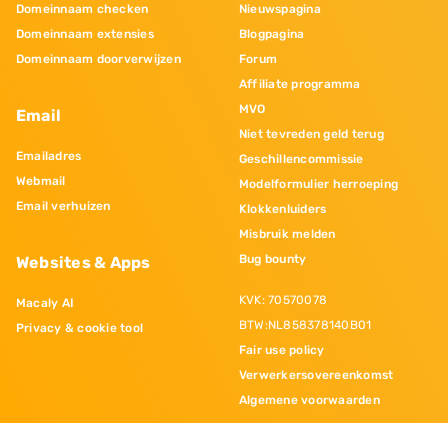
Domeinnaam checken
Nieuwspagina
Domeinnaam extensies
Blogpagina
Domeinnaam doorverwijzen
Forum
Affiliate programma
MVO
Email
Niet tevreden geld terug
Emailadres
Geschillencommissie
Webmail
Modelformulier herroeping
Email verhuizen
Klokkenluiders
Misbruik melden
Bug bounty
Websites & Apps
KVK: 70570078
Macaly AI
BTW:NL858378140B01
Privacy & cookie tool
Fair use policy
Verwerkersovereenkomst
Algemene voorwaarden