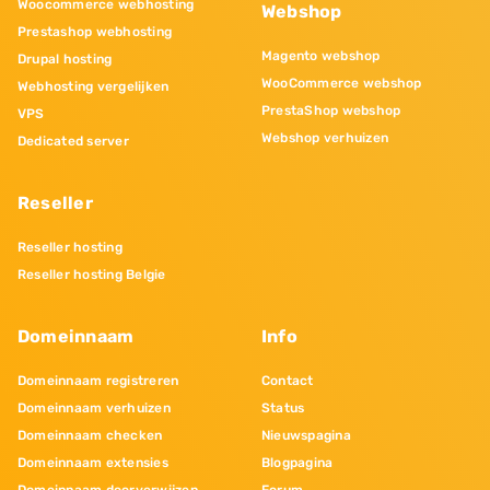
Woocommerce webhosting
Webshop
Prestashop webhosting
Magento webshop
Drupal hosting
WooCommerce webshop
Webhosting vergelijken
PrestaShop webshop
VPS
Webshop verhuizen
Dedicated server
Reseller
Reseller hosting
Reseller hosting Belgie
Domeinnaam
Info
Domeinnaam registreren
Contact
Domeinnaam verhuizen
Status
Domeinnaam checken
Nieuwspagina
Domeinnaam extensies
Blogpagina