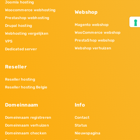
Joomla hosting
Woocommerce webhosting
Webshop
Prestashop webhosting
Magento webshop
Drupal hosting
WooCommerce webshop
Webhosting vergelijken
PrestaShop webshop
VPS
Webshop verhuizen
Dedicated server
Reseller
Reseller hosting
Reseller hosting Belgie
Domeinnaam
Info
Domeinnaam registreren
Contact
Domeinnaam verhuizen
Status
Domeinnaam checken
Nieuwspagina