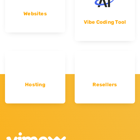
Websites
Vibe Coding Tool
Hosting
Resellers