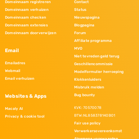
Domeinnaam registreren
Contact
Domeinnaam verhuizen
Status
Domeinnaam checken
Nieuwspagina
Domeinnaam extensies
Blogpagina
Domeinnaam doorverwijzen
Forum
Affiliate programma
MVO
Email
Niet tevreden geld terug
Emailadres
Geschillencommissie
Webmail
Modelformulier herroeping
Email verhuizen
Klokkenluiders
Misbruik melden
Bug bounty
Websites & Apps
KVK: 70570078
Macaly AI
BTW:NL858378140B01
Privacy & cookie tool
Fair use policy
Verwerkersovereenkomst
Algemene voorwaarden