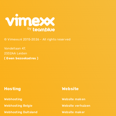
© Vimexx.nl 2015‐2026 - All rights reserved
Vondellaan 47,
2332AA Leiden
( Geen bezoekadres )
Hosting
Website
Webhosting
Website maken
Webhosting Belgie
Website verhuizen
Webhosting Duitsland
Website maker