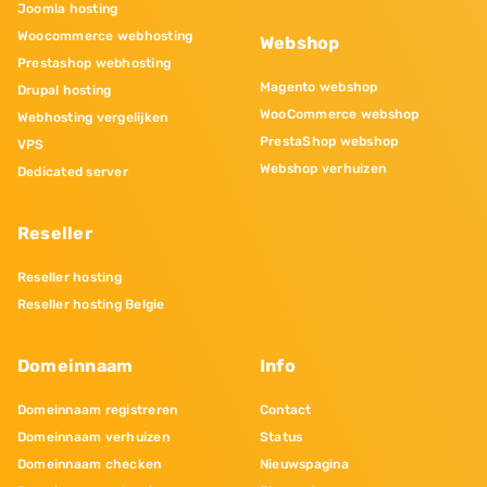
Joomla hosting
Woocommerce webhosting
Webshop
Prestashop webhosting
Magento webshop
Drupal hosting
WooCommerce webshop
Webhosting vergelijken
PrestaShop webshop
VPS
Webshop verhuizen
Dedicated server
Reseller
Reseller hosting
Reseller hosting Belgie
Domeinnaam
Info
Domeinnaam registreren
Contact
Domeinnaam verhuizen
Status
Domeinnaam checken
Nieuwspagina