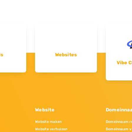
ls
Websites
Vibe C
Website
Domeinna
Website maken
Domeinnaam re
Website verhuizen
Domeinnaam v