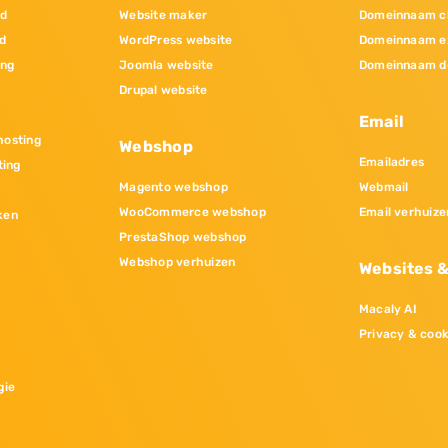
nd
Website maker
Domeinnaam c
d
WordPress website
Domeinnaam e
ing
Joomla website
Domeinnaam d
Drupal website
Email
osting
Webshop
Emailadres
ting
Magento webshop
Webmail
WooCommerce webshop
Email verhuize
ken
PrestaShop webshop
Webshop verhuizen
Websites 
Macaly AI
Privacy & cook
gie