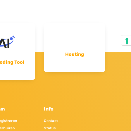
Hosting
oding Tool
am
Info
gistreren
Contact
erhuizen
Status