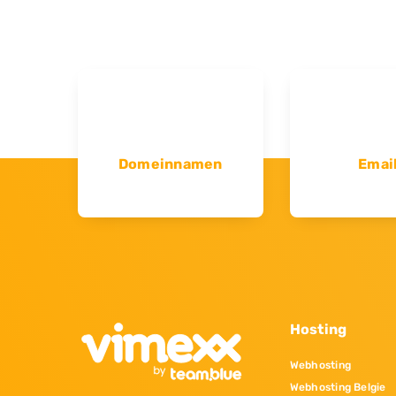
Domeinnamen
Emai
Hosting
Webhosting
Webhosting Belgie