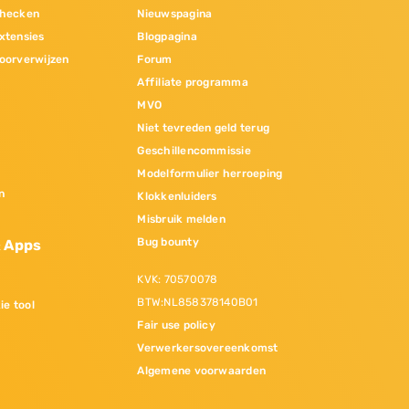
hecken
Nieuwspagina
xtensies
Blogpagina
oorverwijzen
Forum
Affiliate programma
MVO
Niet tevreden geld terug
Geschillencommissie
Modelformulier herroeping
n
Klokkenluiders
Misbruik melden
Bug bounty
& Apps
KVK: 70570078
BTW:NL858378140B01
ie tool
Fair use policy
Verwerkersovereenkomst
Algemene voorwaarden