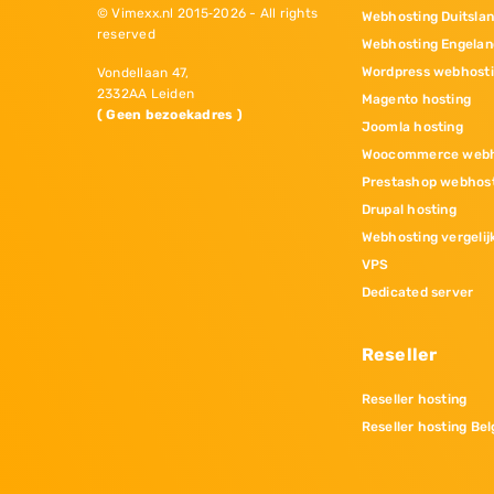
© Vimexx.nl 2015‐2026 - All rights
Webhosting Duitsla
reserved
Webhosting Engelan
Wordpress webhost
Vondellaan 47,
2332AA Leiden
Magento hosting
( Geen bezoekadres )
Joomla hosting
Woocommerce webh
Prestashop webhos
Drupal hosting
Webhosting vergelij
VPS
Dedicated server
Reseller
Reseller hosting
Reseller hosting Bel