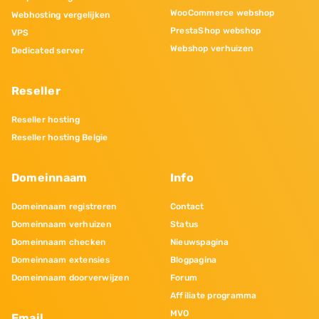
WooCommerce webshop
Webhosting vergelijken
PrestaShop webshop
VPS
Webshop verhuizen
Dedicated server
Reseller
Reseller hosting
Reseller hosting Belgie
Domeinnaam
Info
Domeinnaam registreren
Contact
Domeinnaam verhuizen
Status
Domeinnaam checken
Nieuwspagina
Domeinnaam extensies
Blogpagina
Domeinnaam doorverwijzen
Forum
Affiliate programma
MVO
Email