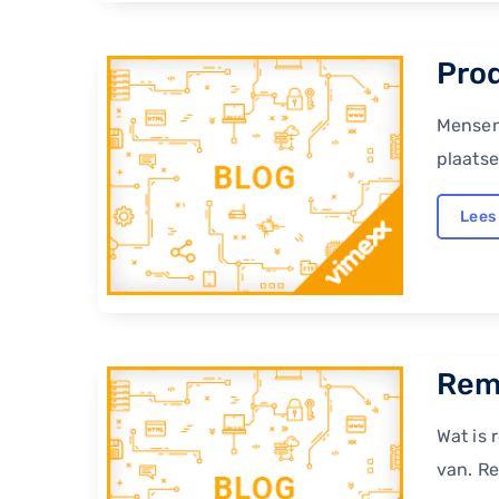
Prod
Mensen
plaatse
Lees
Rem
Wat is 
van. Re