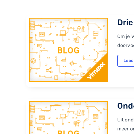
Drie
Om je W
doorvoe
Lees
Onde
Uit ond
meer om