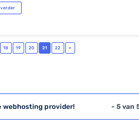
 verder
18
19
20
21
22
»
e webhosting provider!
- 5 van 