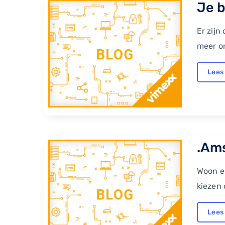
Je b
Er zijn
meer o
Lees
.Am
Woon en
kiezen 
Lees