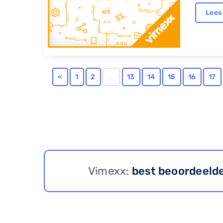
Lees
«
1
2
...
13
14
15
16
17
Vimexx:
best beoordeeld