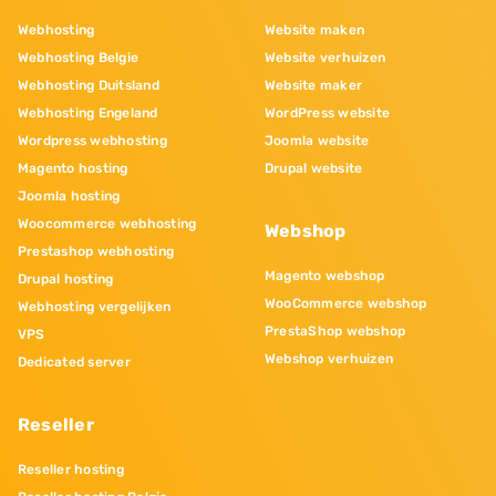
Webhosting
Website maken
Webhosting Belgie
Website verhuizen
Webhosting Duitsland
Website maker
Webhosting Engeland
WordPress website
Wordpress webhosting
Joomla website
Magento hosting
Drupal website
Joomla hosting
Woocommerce webhosting
Webshop
Prestashop webhosting
Magento webshop
Drupal hosting
WooCommerce webshop
Webhosting vergelijken
PrestaShop webshop
VPS
Webshop verhuizen
Dedicated server
Reseller
Reseller hosting