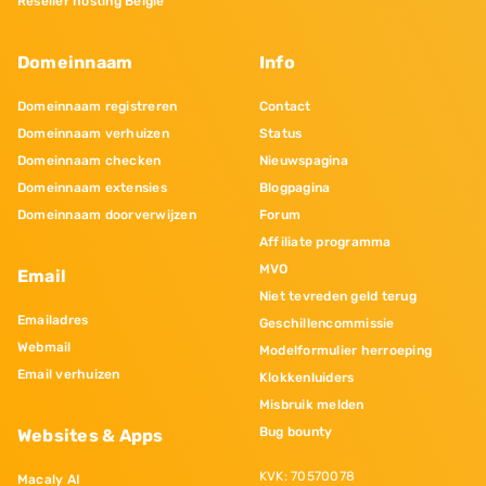
Reseller hosting Belgie
Domeinnaam
Info
Domeinnaam registreren
Contact
Domeinnaam verhuizen
Status
Domeinnaam checken
Nieuwspagina
Domeinnaam extensies
Blogpagina
Domeinnaam doorverwijzen
Forum
Affiliate programma
MVO
Email
Niet tevreden geld terug
Emailadres
Geschillencommissie
Webmail
Modelformulier herroeping
Email verhuizen
Klokkenluiders
Misbruik melden
Bug bounty
Websites & Apps
KVK: 70570078
Macaly AI