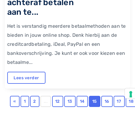
achteraf betalen
aan te...
Het is verstandig meerdere betaalmethoden aan te
bieden in jouw online shop. Denk hierbij aan de
creditcardbetaling, iDeal, PayPal en een
bankoverschrijving. Je kunt er ook voor kiezen een
betaalme...
Lees verder
«
1
2
...
12
13
14
15
16
17
18