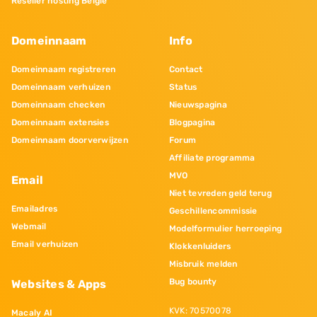
Reseller hosting Belgie
Domeinnaam
Info
Domeinnaam registreren
Contact
Domeinnaam verhuizen
Status
Domeinnaam checken
Nieuwspagina
Domeinnaam extensies
Blogpagina
Domeinnaam doorverwijzen
Forum
Affiliate programma
MVO
Email
Niet tevreden geld terug
Emailadres
Geschillencommissie
Webmail
Modelformulier herroeping
Email verhuizen
Klokkenluiders
Misbruik melden
Bug bounty
Websites & Apps
KVK: 70570078
Macaly AI