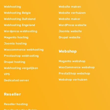
Webhosting
Website maken
Webhosting Belgie
Website verhuizen
Webhosting Duitsland
Website maker
Webhosting Engeland
WordPress website
Wordpress webhosting
Joomla website
Magento hosting
Drupal website
Joomla hosting
Woocommerce webhosting
Webshop
Prestashop webhosting
Magento webshop
Drupal hosting
WooCommerce webshop
Webhosting vergelijken
PrestaShop webshop
VPS
Webshop verhuizen
Dedicated server
Reseller
Reseller hosting