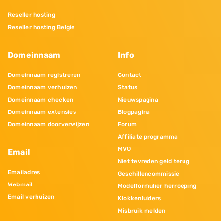
Reseller hosting
Reseller hosting Belgie
Domeinnaam
Info
Domeinnaam registreren
Contact
Domeinnaam verhuizen
Status
Domeinnaam checken
Nieuwspagina
Domeinnaam extensies
Blogpagina
Domeinnaam doorverwijzen
Forum
Affiliate programma
MVO
Email
Niet tevreden geld terug
Emailadres
Geschillencommissie
Webmail
Modelformulier herroeping
Email verhuizen
Klokkenluiders
Misbruik melden