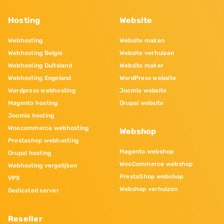
Hosting
Website
Webhosting
Website maken
Webhosting Belgie
Website verhuizen
Webhosting Duitsland
Website maker
Webhosting Engeland
WordPress website
Wordpress webhosting
Joomla website
Magento hosting
Drupal website
Joomla hosting
Woocommerce webhosting
Webshop
Prestashop webhosting
Magento webshop
Drupal hosting
WooCommerce webshop
Webhosting vergelijken
PrestaShop webshop
VPS
Webshop verhuizen
Dedicated server
Reseller