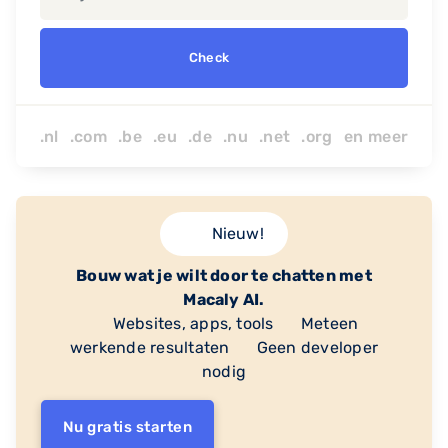
Check
.nl .com .be .eu .de .nu
.net
.org
en
meer
Nieuw!
Bouw wat je wilt door te chatten met
Macaly AI.
Websites, apps, tools
Meteen
werkende resultaten
Geen developer
nodig
Nu gratis starten