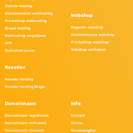
Joomla hosting
Woocommerce webhosting
Webshop
Prestashop webhosting
Magento webshop
Drupal hosting
WooCommerce webshop
Webhosting vergelijken
PrestaShop webshop
VPS
Webshop verhuizen
Dedicated server
Reseller
Reseller hosting
Reseller hosting Belgie
Domeinnaam
Info
Domeinnaam registreren
Contact
Domeinnaam verhuizen
Status
Domeinnaam checken
Nieuwspagina