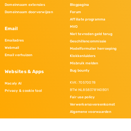
Domeinnaam extensies
Blogpagina
Domeinnaam doorverwijzen
Forum
Affiliate programma
MVO
Email
Niet tevreden geld terug
Emailadres
Geschillencommissie
Webmail
Modelformulier herroeping
Email verhuizen
Klokkenluiders
Misbruik melden
Bug bounty
Websites & Apps
KVK: 70570078
Macaly AI
BTW:NL858378140B01
Privacy & cookie tool
Fair use policy
Verwerkersovereenkomst
Algemene voorwaarden