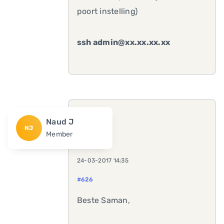
poort instelling)
ssh admin@xx.xx.xx.xx
Naud J
NJ
Member
24-03-2017 14:35
#626
Beste Saman,