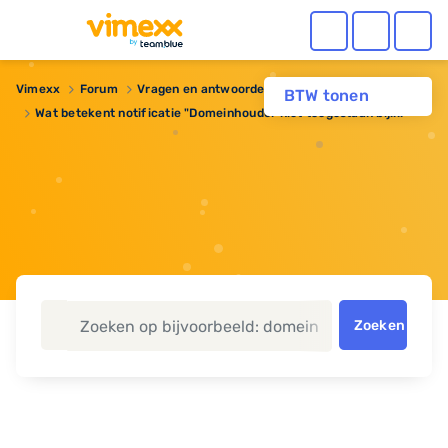
Vimexx
Forum
Vragen en antwoorden
Domeinnaam
BTW tonen
Wat betekent notificatie "Domeinhouder niet toegestaan bij...."
Zoeken