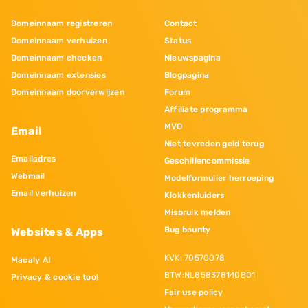
Domeinnaam registreren
Contact
Domeinnaam verhuizen
Status
Domeinnaam checken
Nieuwspagina
Domeinnaam extensies
Blogpagina
Domeinnaam doorverwijzen
Forum
Affiliate programma
MVO
Email
Niet tevreden geld terug
Emailadres
Geschillencommissie
Webmail
Modelformulier herroeping
Email verhuizen
Klokkenluiders
Misbruik melden
Bug bounty
Websites & Apps
KVK: 70570078
Macaly AI
BTW:NL858378140B01
Privacy & cookie tool
Fair use policy