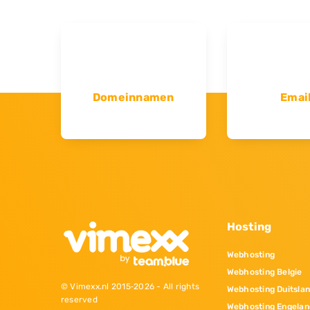
Domeinnamen
Emai
Hosting
Webhosting
Webhosting Belgie
© Vimexx.nl 2015‐2026 - All rights
Webhosting Duitsla
reserved
Webhosting Engelan