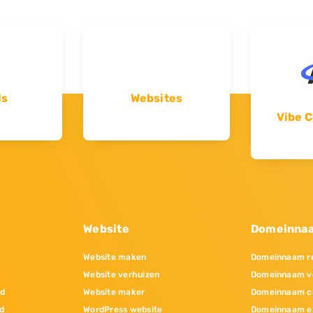
ls
Websites
Vibe C
Website
Domeinna
Website maken
Domeinnaam re
Website verhuizen
Domeinnaam v
nd
Website maker
Domeinnaam c
d
WordPress website
Domeinnaam e