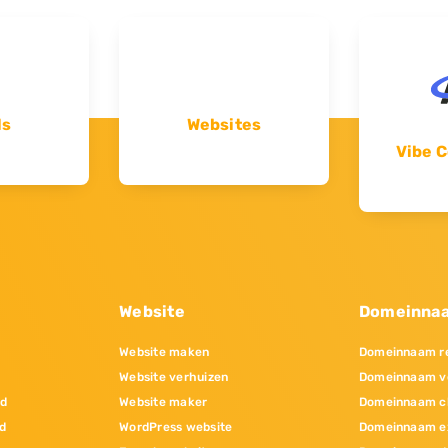
ls
Websites
Vibe C
Website
Domeinna
Website maken
Domeinnaam re
Website verhuizen
Domeinnaam v
nd
Website maker
Domeinnaam c
d
WordPress website
Domeinnaam e