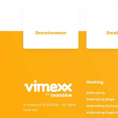
Domeinnamen
Emai
Hosting
Webhosting
Webhosting Belgie
© Vimexx.nl 2015‐2026 - All rights
Webhosting Duitsla
reserved
Webhosting Engelan