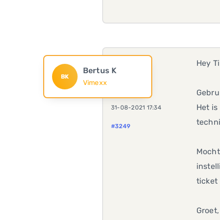
Hey T
Bertus K
BK
Vimexx
Gebrui
Het is
31-08-2021 17:34
techni
#3249
Mocht 
instel
ticke
Groet,