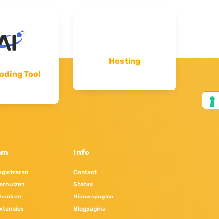
Hosting
oding Tool
am
Info
gistreren
Contact
erhuizen
Status
hecken
Nieuwspagina
xtensies
Blogpagina