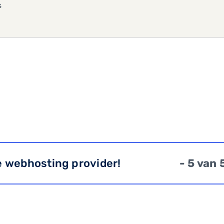
s
e webhosting provider!
- 5 van 