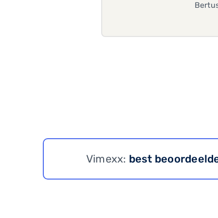
Bertu
Vimexx:
best beoordeeld