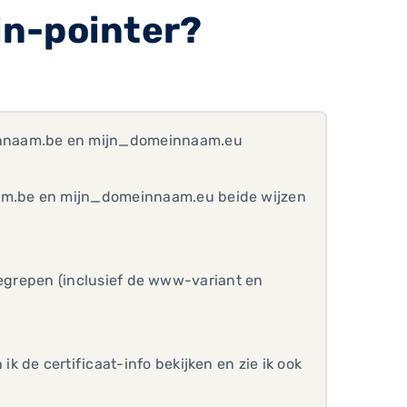
in-pointer?
innaam.be en mijn_domeinnaam.eu
am.be en mijn_domeinnaam.eu beide wijzen
inbegrepen (inclusief de www-variant en
 de certificaat-info bekijken en zie ik ook