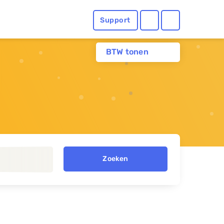
Support
BTW tonen
Zoeken