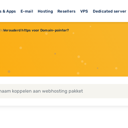
s & Apps
E-mail
Hosting
Resellers
VPS
Dedicated server
Verouderd https voor Domain-pointer?