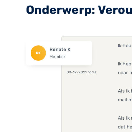
Onderwerp: Verou
Ik he
Renate K
RK
Member
Ik he
naar 
09-12-2021 16:13
Als ik
mail.
Als ik
dat he