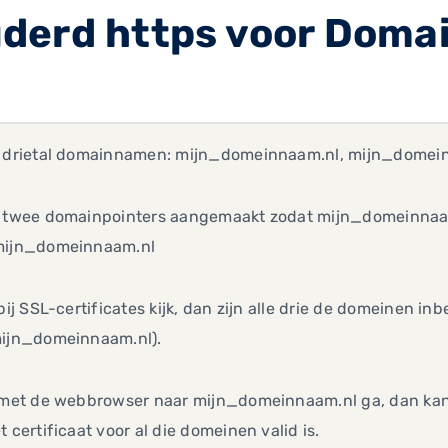
derd https voor Doma
b drietal domainnamen: mijn_domeinnaam.nl, mijn_dome
b twee domainpointers aangemaakt zodat mijn_domeinna
mijn_domeinnaam.nl
 bij SSL-certificates kijk, dan zijn alle drie de domeinen 
mijn_domeinnaam.nl).
 met de webbrowser naar mijn_domeinnaam.nl ga, dan kan ik
t certificaat voor al die domeinen valid is.