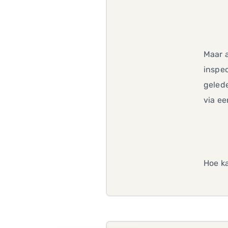
Maar a
inspec
gelede
via ee
Hoe ka