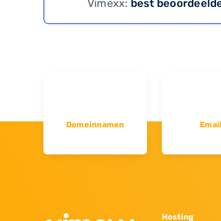
Vimexx:
best beoordeeld
Domeinnamen
Emai
Hosting