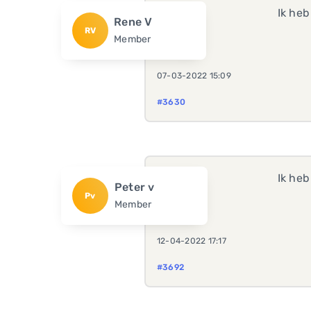
Ik heb
Rene V
RV
Member
07-03-2022 15:09
#3630
Ik heb
Peter v
Pv
Member
12-04-2022 17:17
#3692