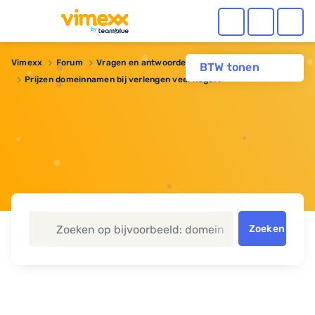
Vimexx
Forum
Vragen en antwoorden
Domeinnaam
BTW tonen
Prijzen domeinnamen bij verlengen veel hoger?
Zoeken