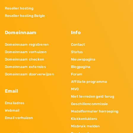
Reseller hosting
Reseller hosting Belgie
Domeinnaam
Info
Domeinnaam registreren
Contact
Domeinnaam verhuizen
Status
Domeinnaam checken
Nieuwspagina
Domeinnaam extensies
Blogpagina
Domeinnaam doorverwijzen
Forum
Affiliate programma
MVO
Email
Niet tevreden geld terug
Emailadres
Geschillencommissie
Webmail
Modelformulier herroeping
Email verhuizen
Klokkenluiders
Misbruik melden