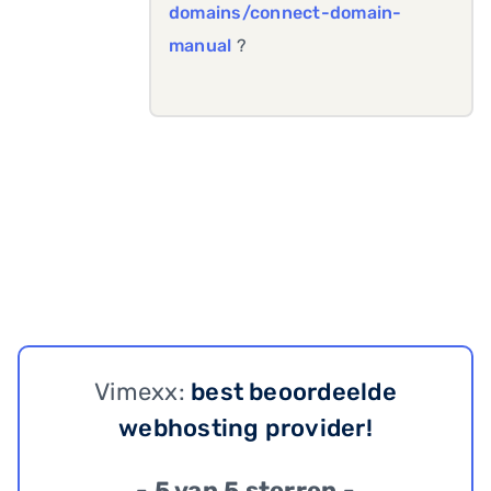
domains/connect-domain-
manual
?
Vimexx:
best beoordeelde
webhosting provider!
- 5 van 5 sterren -