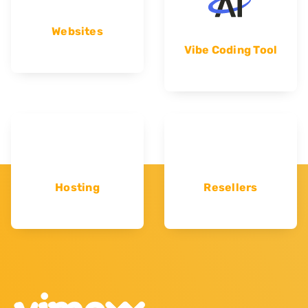
Websites
Vibe Coding Tool
Hosting
Resellers