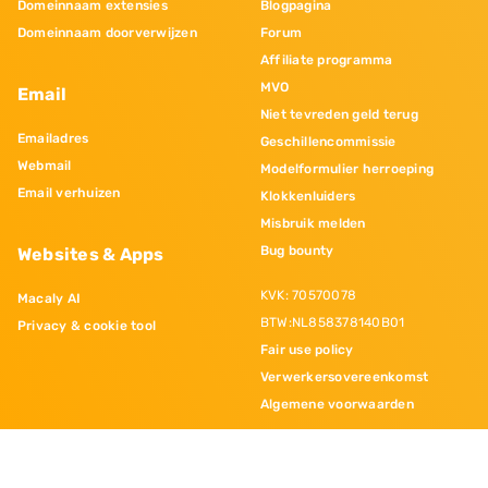
Domeinnaam extensies
Blogpagina
Domeinnaam doorverwijzen
Forum
Affiliate programma
MVO
Email
Niet tevreden geld terug
Emailadres
Geschillencommissie
Webmail
Modelformulier herroeping
Email verhuizen
Klokkenluiders
Misbruik melden
Bug bounty
Websites & Apps
KVK: 70570078
Macaly AI
BTW:NL858378140B01
Privacy & cookie tool
Fair use policy
Verwerkersovereenkomst
Algemene voorwaarden