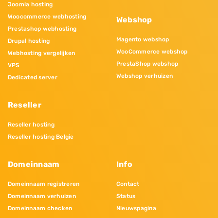
Joomla hosting
Woocommerce webhosting
Webshop
Prestashop webhosting
Magento webshop
Drupal hosting
WooCommerce webshop
Webhosting vergelijken
PrestaShop webshop
VPS
Webshop verhuizen
Dedicated server
Reseller
Reseller hosting
Reseller hosting Belgie
Domeinnaam
Info
Domeinnaam registreren
Contact
Domeinnaam verhuizen
Status
Domeinnaam checken
Nieuwspagina