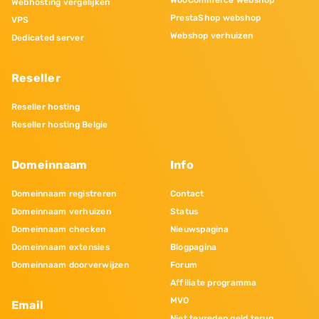
WooCommerce webshop
Webhosting vergelijken
PrestaShop webshop
VPS
Webshop verhuizen
Dedicated server
Reseller
Reseller hosting
Reseller hosting Belgie
Domeinnaam
Info
Domeinnaam registreren
Contact
Domeinnaam verhuizen
Status
Domeinnaam checken
Nieuwspagina
Domeinnaam extensies
Blogpagina
Domeinnaam doorverwijzen
Forum
Affiliate programma
MVO
Email
Niet tevreden geld terug