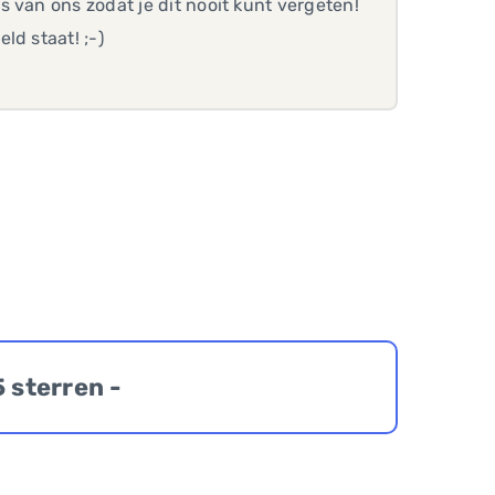
 van ons zodat je dit nooit kunt vergeten!
ld staat! ;-)
5 sterren -