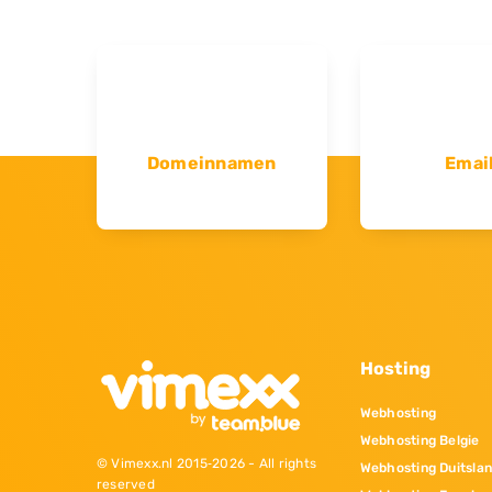
Domeinnamen
Emai
Hosting
Webhosting
Webhosting Belgie
© Vimexx.nl 2015‐2026 - All rights
Webhosting Duitsla
reserved