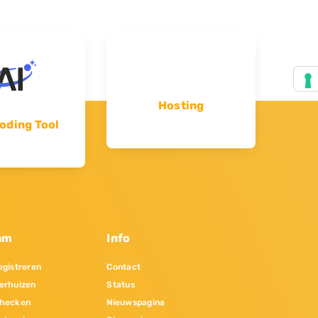
Hosting
oding Tool
am
Info
gistreren
Contact
erhuizen
Status
hecken
Nieuwspagina