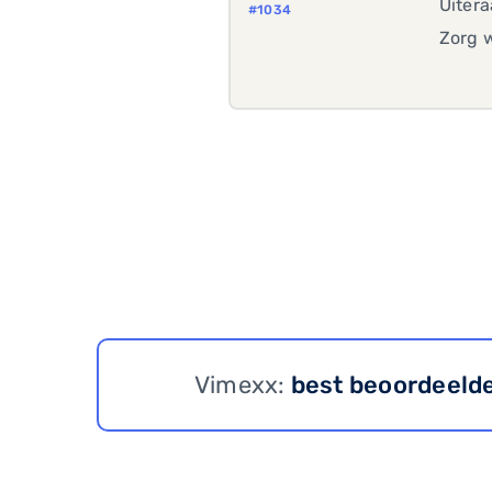
Uitera
#1034
Zorg w
Vimexx:
best beoordeeld