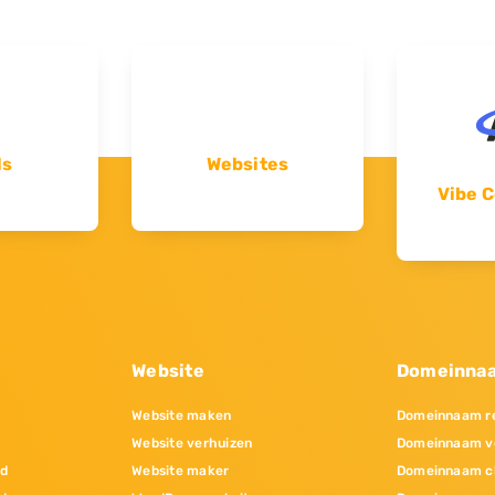
ls
Websites
Vibe C
Website
Domeinna
Website maken
Domeinnaam re
Website verhuizen
Domeinnaam v
nd
Website maker
Domeinnaam c