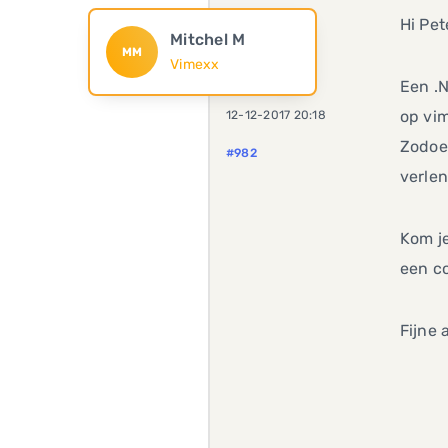
Hi Pet
Mitchel M
MM
Vimexx
Een .
op vi
12-12-2017 20:18
Zodoen
#982
verle
Kom je
een co
Fijne 