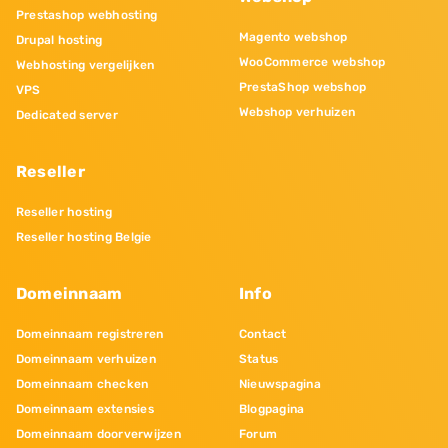
Prestashop webhosting
Magento webshop
Drupal hosting
WooCommerce webshop
Webhosting vergelijken
PrestaShop webshop
VPS
Webshop verhuizen
Dedicated server
Reseller
Reseller hosting
Reseller hosting Belgie
Domeinnaam
Info
Domeinnaam registreren
Contact
Domeinnaam verhuizen
Status
Domeinnaam checken
Nieuwspagina
Domeinnaam extensies
Blogpagina
Domeinnaam doorverwijzen
Forum