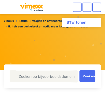
Vimexx
Forum
Vragen en antwoorden
Domeinnaam
BTW tonen
Ik heb een verhuisroken nodig maar krijg geen antwoord!
Zoeken