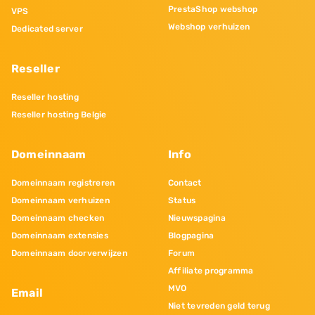
PrestaShop webshop
VPS
Webshop verhuizen
Dedicated server
Reseller
Reseller hosting
Reseller hosting Belgie
Domeinnaam
Info
Domeinnaam registreren
Contact
Domeinnaam verhuizen
Status
Domeinnaam checken
Nieuwspagina
Domeinnaam extensies
Blogpagina
Domeinnaam doorverwijzen
Forum
Affiliate programma
MVO
Email
Niet tevreden geld terug