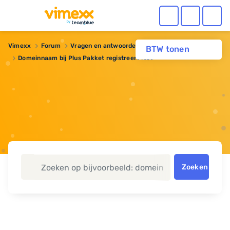
Vimexx
Forum
Vragen en antwoorden
Domeinnaam
BTW tonen
Domeinnaam bij Plus Pakket registreert niet
Zoeken