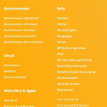
Domeinnaam
Info
Domeinnaam registreren
Contact
Domeinnaam verhuizen
Status
Domeinnaam checken
Nieuwspagina
Domeinnaam extensies
Blogpagina
Domeinnaam doorverwijzen
Forum
Affiliate programma
MVO
Email
Niet tevreden geld terug
Emailadres
Geschillencommissie
Webmail
Modelformulier herroeping
Email verhuizen
Klokkenluiders
Misbruik melden
Bug bounty
Websites & Apps
KVK: 70570078
Macaly AI
BTW:NL858378140B01
Privacy & cookie tool