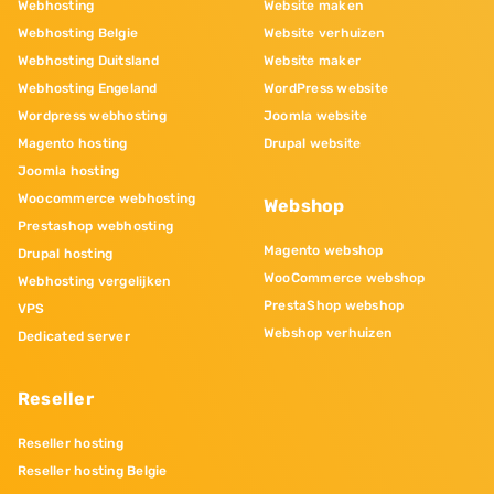
Webhosting
Website maken
Webhosting Belgie
Website verhuizen
Webhosting Duitsland
Website maker
Webhosting Engeland
WordPress website
Wordpress webhosting
Joomla website
Magento hosting
Drupal website
Joomla hosting
Woocommerce webhosting
Webshop
Prestashop webhosting
Magento webshop
Drupal hosting
WooCommerce webshop
Webhosting vergelijken
PrestaShop webshop
VPS
Webshop verhuizen
Dedicated server
Reseller
Reseller hosting
Reseller hosting Belgie