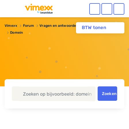
Vimexx
Forum
Vragen en antwoorden
Domeinnaam
BTW tonen
Domein
Zoeken