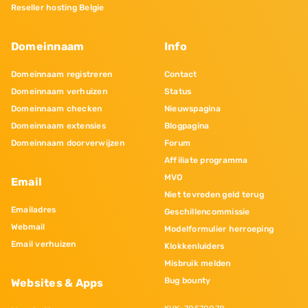
Reseller hosting Belgie
Domeinnaam
Info
Domeinnaam registreren
Contact
Domeinnaam verhuizen
Status
Domeinnaam checken
Nieuwspagina
Domeinnaam extensies
Blogpagina
Domeinnaam doorverwijzen
Forum
Affiliate programma
MVO
Email
Niet tevreden geld terug
Emailadres
Geschillencommissie
Webmail
Modelformulier herroeping
Email verhuizen
Klokkenluiders
Misbruik melden
Bug bounty
Websites & Apps