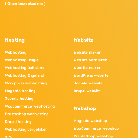
( Geen bezoekadres )
Hosting
Website
Webhosting
Website maken
Webhosting Belgie
Website verhuizen
Webhosting Duitsland
Website maker
Webhosting Engeland
WordPress website
Wordpress webhosting
Joomla website
Magento hosting
Drupal website
Joomla hosting
Woocommerce webhosting
Webshop
Prestashop webhosting
Magento webshop
Drupal hosting
WooCommerce webshop
Webhosting vergelijken
PrestaShop webshop
VPS