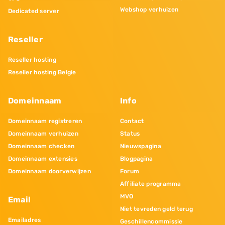
Webshop verhuizen
Dedicated server
Reseller
Reseller hosting
Reseller hosting Belgie
Domeinnaam
Info
Domeinnaam registreren
Contact
Domeinnaam verhuizen
Status
Domeinnaam checken
Nieuwspagina
Domeinnaam extensies
Blogpagina
Domeinnaam doorverwijzen
Forum
Affiliate programma
MVO
Email
Niet tevreden geld terug
Emailadres
Geschillencommissie