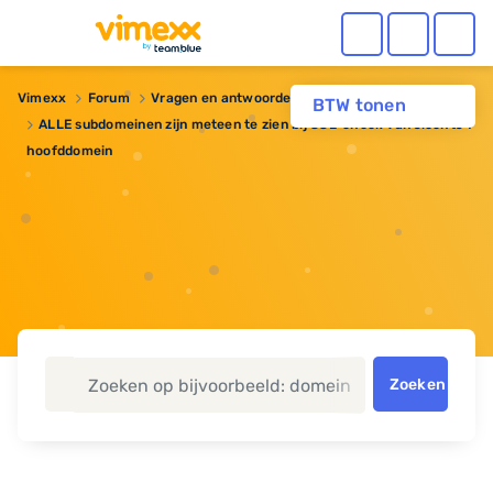
Vimexx
Forum
Vragen en antwoorden
Domeinnaam
BTW tonen
ALLE subdomeinen zijn meteen te zien bij SSL-check van slechts 1
hoofddomein
Zoeken