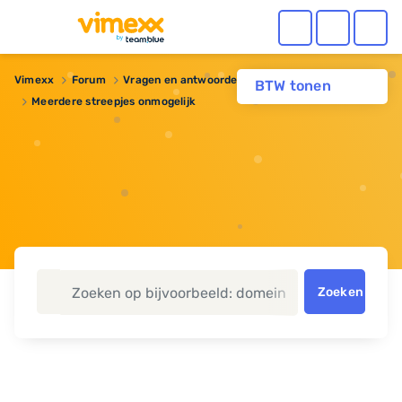
Vimexx
Forum
Vragen en antwoorden
Domeinnaam
BTW tonen
Meerdere streepjes onmogelijk
Zoeken