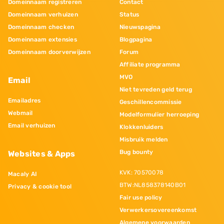
Domeinnaam registreren
Contact
Domeinnaam verhuizen
Status
Domeinnaam checken
Nieuwspagina
Domeinnaam extensies
Blogpagina
Domeinnaam doorverwijzen
Forum
Affiliate programma
MVO
Email
Niet tevreden geld terug
Emailadres
Geschillencommissie
Webmail
Modelformulier herroeping
Email verhuizen
Klokkenluiders
Misbruik melden
Bug bounty
Websites & Apps
KVK: 70570078
Macaly AI
BTW:NL858378140B01
Privacy & cookie tool
Fair use policy
Verwerkersovereenkomst
Algemene voorwaarden