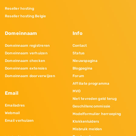
Reseller hosting
Reseller hosting Belgie
Domeinnaam
Info
Domeinnaam registreren
Contact
Domeinnaam verhuizen
Status
Domeinnaam checken
Nieuwspagina
Domeinnaam extensies
Blogpagina
Domeinnaam doorverwijzen
Forum
Affiliate programma
MVO
Email
Niet tevreden geld terug
Emailadres
Geschillencommissie
Webmail
Modelformulier herroeping
Email verhuizen
Klokkenluiders
Misbruik melden