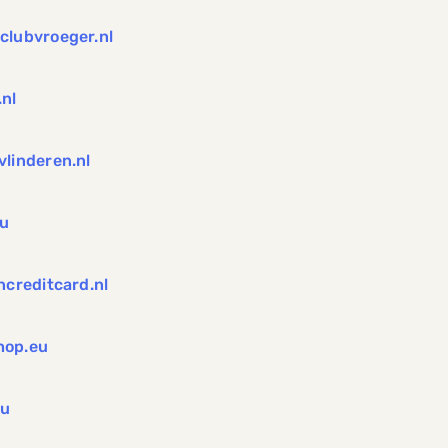
clubvroeger.nl
.nl
vlinderen.nl
eu
ncreditcard.nl
op.eu
eu