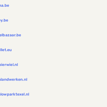
na.be
ey.be
elbazaar.be
llet.eu
ierwiel.nl
nlandwerken.nl
lowparktexel.nl