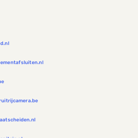
l
d.nl
ementafsluiten.nl
be
ruitrijcamera.be
aatscheiden.nl