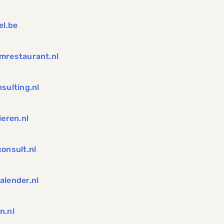
el.be
mrestaurant.nl
sulting.nl
ieren.nl
onsult.nl
alender.nl
n.nl