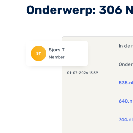
Onderwerp: 306 
In de
Sjors T
ST
Member
Onder
01-07-2026 13:39
535.n
640.n
744.nl