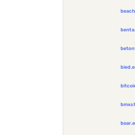
beach
benta
beton
bied.
bitcoi
bmxsh
boar.