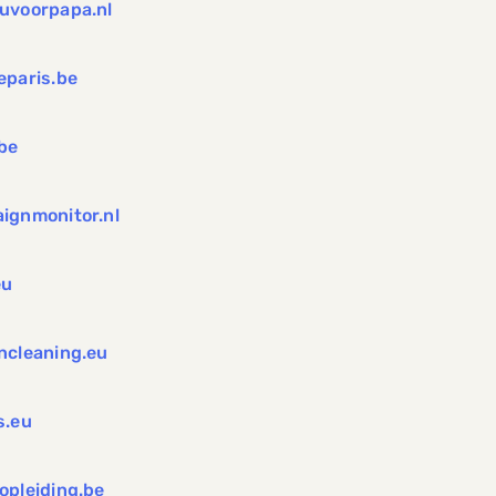
uvoorpapa.nl
eparis.be
.be
ignmonitor.nl
eu
ncleaning.eu
s.eu
opleiding.be