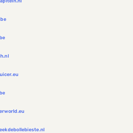
apitein.nl
.be
be
h.nl
uicer.eu
.be
erworld.eu
eekdebollebieste.nl