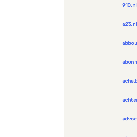
910.nl
a23.n
abbou
abonn
ache.
achte
advoc