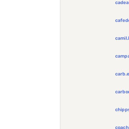
cadea
cafed
camil
campa
carb.
carbo
chipp
coach