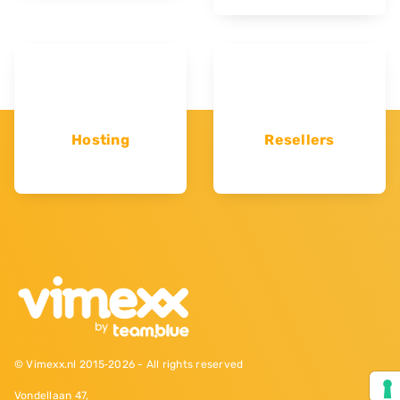
Hosting
Resellers
© Vimexx.nl 2015‐2026 - All rights reserved
Vondellaan 47,