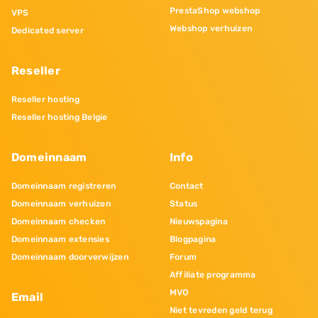
PrestaShop webshop
VPS
Webshop verhuizen
Dedicated server
Reseller
Reseller hosting
Reseller hosting Belgie
Domeinnaam
Info
Domeinnaam registreren
Contact
Domeinnaam verhuizen
Status
Domeinnaam checken
Nieuwspagina
Domeinnaam extensies
Blogpagina
Domeinnaam doorverwijzen
Forum
Affiliate programma
MVO
Email
Niet tevreden geld terug