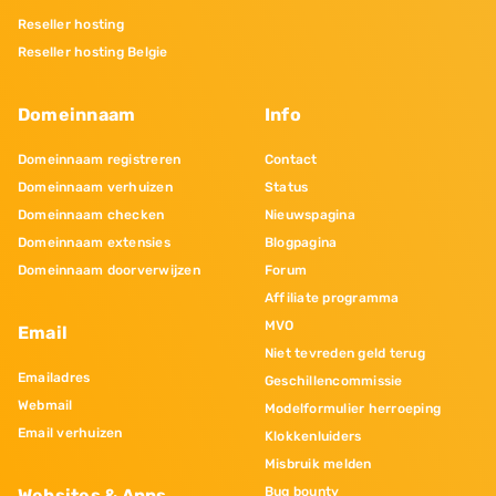
Reseller hosting
Reseller hosting Belgie
Domeinnaam
Info
Domeinnaam registreren
Contact
Domeinnaam verhuizen
Status
Domeinnaam checken
Nieuwspagina
Domeinnaam extensies
Blogpagina
Domeinnaam doorverwijzen
Forum
Affiliate programma
MVO
Email
Niet tevreden geld terug
Emailadres
Geschillencommissie
Webmail
Modelformulier herroeping
Email verhuizen
Klokkenluiders
Misbruik melden
Bug bounty
Websites & Apps