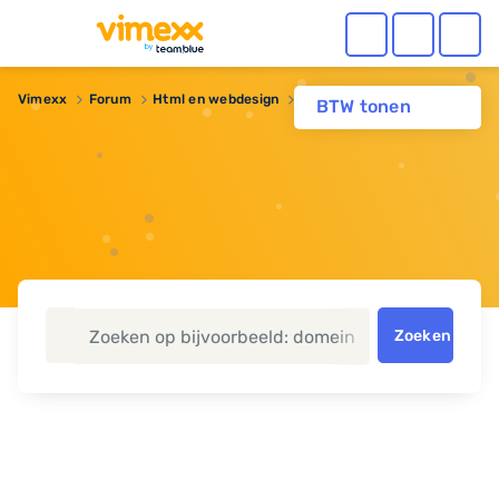
Vimexx
Forum
Html en webdesign
Hotlinken tegengaan
BTW tonen
Zoeken