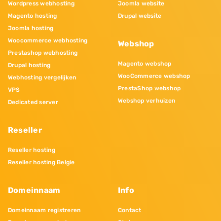
Wordpress webhosting
Joomla website
Magento hosting
Drupal website
Joomla hosting
Woocommerce webhosting
Webshop
Prestashop webhosting
Magento webshop
Drupal hosting
WooCommerce webshop
Webhosting vergelijken
PrestaShop webshop
VPS
Webshop verhuizen
Dedicated server
Reseller
Reseller hosting
Reseller hosting Belgie
Domeinnaam
Info
Domeinnaam registreren
Contact