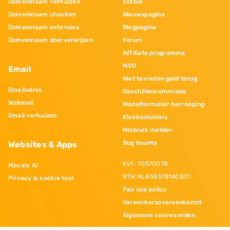
Domeinnaam verhuizen
Status
Domeinnaam checken
Nieuwspagina
Domeinnaam extensies
Blogpagina
Domeinnaam doorverwijzen
Forum
Affiliate programma
MVO
Email
Niet tevreden geld terug
Emailadres
Geschillencommissie
Webmail
Modelformulier herroeping
Email verhuizen
Klokkenluiders
Misbruik melden
Bug bounty
Websites & Apps
KVK: 70570078
Macaly AI
BTW:NL858378140B01
Privacy & cookie tool
Fair use policy
Verwerkersovereenkomst
Algemene voorwaarden