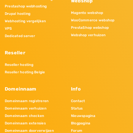
Webshop
Prestashop webhosting
Magento webshop
Drupal hosting
WooCommerce webshop
Webhosting vergelijken
PrestaShop webshop
VPS
Webshop verhuizen
Dedicated server
Reseller
Reseller hosting
Reseller hosting Belgie
Domeinnaam
Info
Domeinnaam registreren
Contact
Domeinnaam verhuizen
Status
Domeinnaam checken
Nieuwspagina
Domeinnaam extensies
Blogpagina
Domeinnaam doorverwijzen
Forum