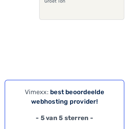
Groet Ton
Vimexx:
best beoordeelde
webhosting provider!
- 5 van 5 sterren -