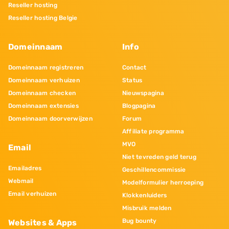
Reseller hosting
Reseller hosting Belgie
Domeinnaam
Info
Domeinnaam registreren
Contact
Domeinnaam verhuizen
Status
Domeinnaam checken
Nieuwspagina
Domeinnaam extensies
Blogpagina
Domeinnaam doorverwijzen
Forum
Affiliate programma
MVO
Email
Niet tevreden geld terug
Emailadres
Geschillencommissie
Webmail
Modelformulier herroeping
Email verhuizen
Klokkenluiders
Misbruik melden
Bug bounty
Websites & Apps