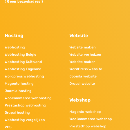
( Geen bezoekadres )
Hosting
Website
Webhosting
Website maken
Webhosting Belgie
Website verhuizen
Webhosting Duitsland
Website maker
Webhosting Engeland
WordPress website
Wordpress webhosting
Joomla website
Magento hosting
Drupal website
Joomla hosting
Woocommerce webhosting
Webshop
Prestashop webhosting
Magento webshop
Drupal hosting
WooCommerce webshop
Webhosting vergelijken
PrestaShop webshop
VPS