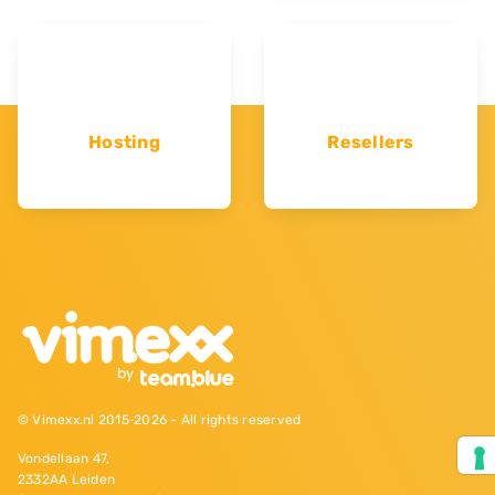
Hosting
Resellers
© Vimexx.nl 2015‐2026 - All rights reserved
Vondellaan 47,
2332AA Leiden