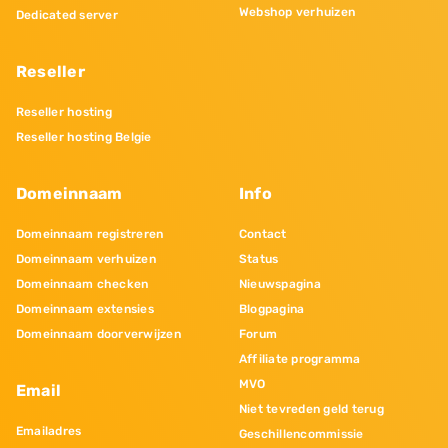
Webshop verhuizen
Dedicated server
Reseller
Reseller hosting
Reseller hosting Belgie
Domeinnaam
Info
Domeinnaam registreren
Contact
Domeinnaam verhuizen
Status
Domeinnaam checken
Nieuwspagina
Domeinnaam extensies
Blogpagina
Domeinnaam doorverwijzen
Forum
Affiliate programma
MVO
Email
Niet tevreden geld terug
Emailadres
Geschillencommissie