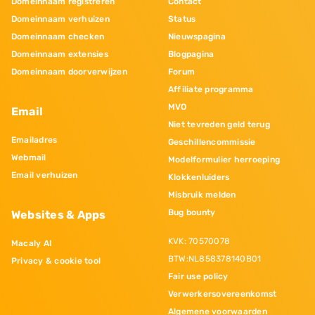
Domeinnaam registreren
Contact
Domeinnaam verhuizen
Status
Domeinnaam checken
Nieuwspagina
Domeinnaam extensies
Blogpagina
Domeinnaam doorverwijzen
Forum
Affiliate programma
MVO
Email
Niet tevreden geld terug
Emailadres
Geschillencommissie
Webmail
Modelformulier herroeping
Email verhuizen
Klokkenluiders
Misbruik melden
Bug bounty
Websites & Apps
KVK: 70570078
Macaly AI
BTW:NL858378140B01
Privacy & cookie tool
Fair use policy
Verwerkersovereenkomst
Algemene voorwaarden