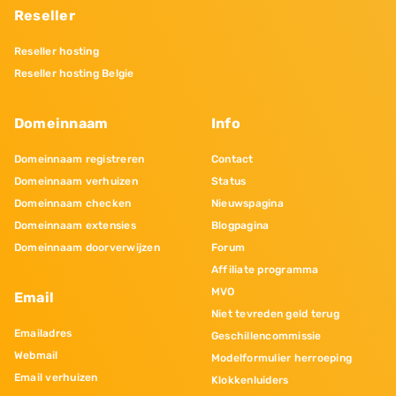
Reseller
Reseller hosting
Reseller hosting Belgie
Domeinnaam
Info
Domeinnaam registreren
Contact
Domeinnaam verhuizen
Status
Domeinnaam checken
Nieuwspagina
Domeinnaam extensies
Blogpagina
Domeinnaam doorverwijzen
Forum
Affiliate programma
MVO
Email
Niet tevreden geld terug
Emailadres
Geschillencommissie
Webmail
Modelformulier herroeping
Email verhuizen
Klokkenluiders