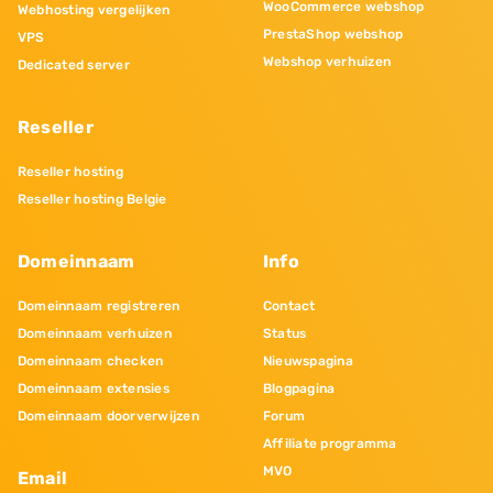
WooCommerce webshop
Webhosting vergelijken
PrestaShop webshop
VPS
Webshop verhuizen
Dedicated server
Reseller
Reseller hosting
Reseller hosting Belgie
Domeinnaam
Info
Domeinnaam registreren
Contact
Domeinnaam verhuizen
Status
Domeinnaam checken
Nieuwspagina
Domeinnaam extensies
Blogpagina
Domeinnaam doorverwijzen
Forum
Affiliate programma
MVO
Email