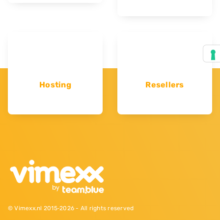
Hosting
Resellers
© Vimexx.nl 2015‐2026 - All rights reserved