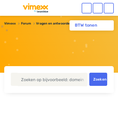
Vimexx
Forum
Vragen en antwoorden
Nieuwe TLD`s
BTW tonen
Zoeken