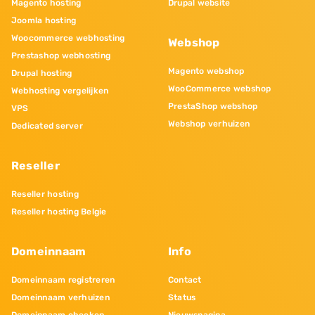
Magento hosting
Drupal website
Joomla hosting
Woocommerce webhosting
Webshop
Prestashop webhosting
Magento webshop
Drupal hosting
WooCommerce webshop
Webhosting vergelijken
PrestaShop webshop
VPS
Webshop verhuizen
Dedicated server
Reseller
Reseller hosting
Reseller hosting Belgie
Domeinnaam
Info
Domeinnaam registreren
Contact
Domeinnaam verhuizen
Status