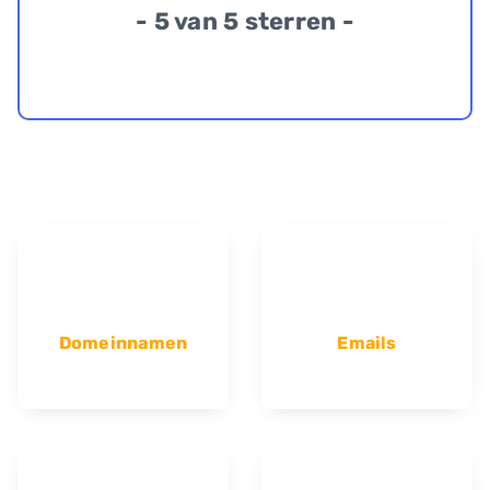
- 5 van 5 sterren -
Domeinnamen
Emails