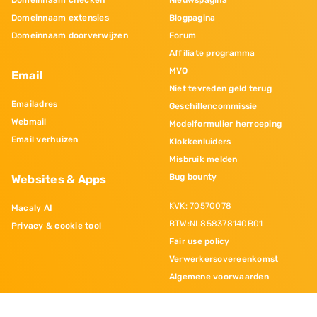
Domeinnaam checken
Nieuwspagina
Domeinnaam extensies
Blogpagina
Domeinnaam doorverwijzen
Forum
Affiliate programma
MVO
Email
Niet tevreden geld terug
Emailadres
Geschillencommissie
Webmail
Modelformulier herroeping
Email verhuizen
Klokkenluiders
Misbruik melden
Bug bounty
Websites & Apps
KVK: 70570078
Macaly AI
BTW:NL858378140B01
Privacy & cookie tool
Fair use policy
Verwerkersovereenkomst
Algemene voorwaarden