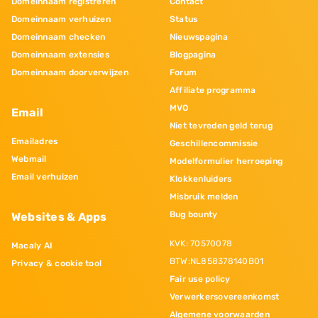
Domeinnaam registreren
Contact
Domeinnaam verhuizen
Status
Domeinnaam checken
Nieuwspagina
Domeinnaam extensies
Blogpagina
Domeinnaam doorverwijzen
Forum
Affiliate programma
MVO
Email
Niet tevreden geld terug
Emailadres
Geschillencommissie
Webmail
Modelformulier herroeping
Email verhuizen
Klokkenluiders
Misbruik melden
Bug bounty
Websites & Apps
KVK: 70570078
Macaly AI
BTW:NL858378140B01
Privacy & cookie tool
Fair use policy
Verwerkersovereenkomst
Algemene voorwaarden