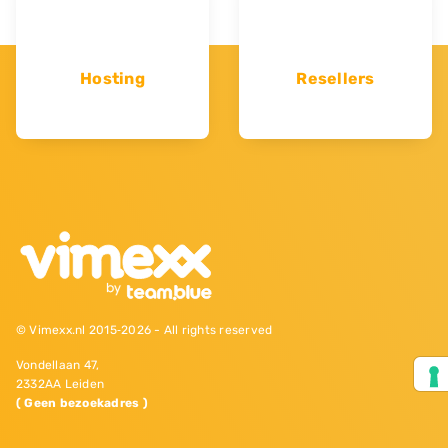
Hosting
Resellers
© Vimexx.nl 2015‐2026 - All rights reserved
Vondellaan 47,
2332AA Leiden
( Geen bezoekadres )