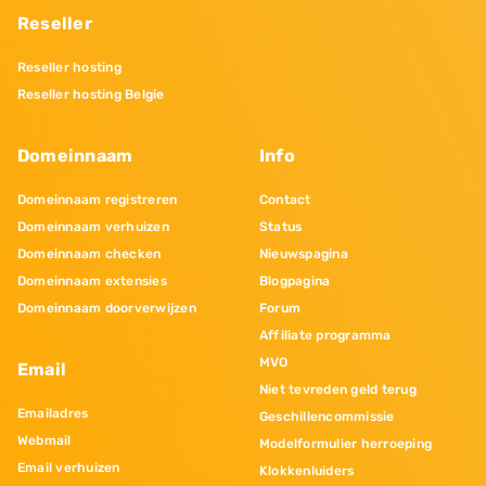
Reseller
Reseller hosting
Reseller hosting Belgie
Domeinnaam
Info
Domeinnaam registreren
Contact
Domeinnaam verhuizen
Status
Domeinnaam checken
Nieuwspagina
Domeinnaam extensies
Blogpagina
Domeinnaam doorverwijzen
Forum
Affiliate programma
MVO
Email
Niet tevreden geld terug
Emailadres
Geschillencommissie
Webmail
Modelformulier herroeping
Email verhuizen
Klokkenluiders