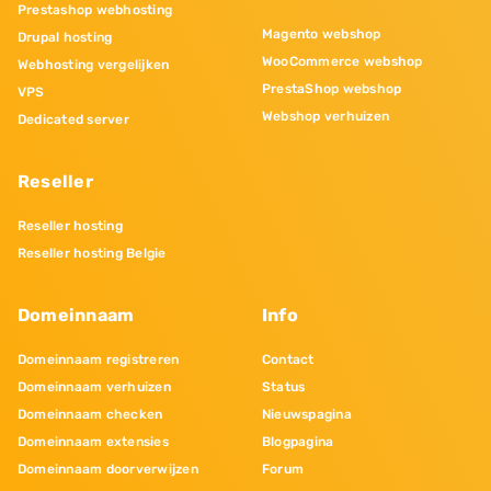
Prestashop webhosting
Magento webshop
Drupal hosting
WooCommerce webshop
Webhosting vergelijken
PrestaShop webshop
VPS
Webshop verhuizen
Dedicated server
Reseller
Reseller hosting
Reseller hosting Belgie
Domeinnaam
Info
Domeinnaam registreren
Contact
Domeinnaam verhuizen
Status
Domeinnaam checken
Nieuwspagina
Domeinnaam extensies
Blogpagina
Domeinnaam doorverwijzen
Forum