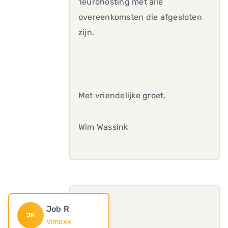
1eurohosting met alle
overeenkomsten die afgesloten
zijn.
Met vriendelijke groet,
Wim Wassink
Job R
JR
Vimexx