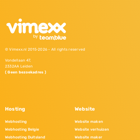
© Vimexx.nl 2015‐2026 - All rights reserved
Vondellaan 47,
2332AA Leiden
( Geen bezoekadres )
Hosting
Website
Webhosting
Website maken
Webhosting Belgie
Website verhuizen
Webhosting Duitsland
Website maker