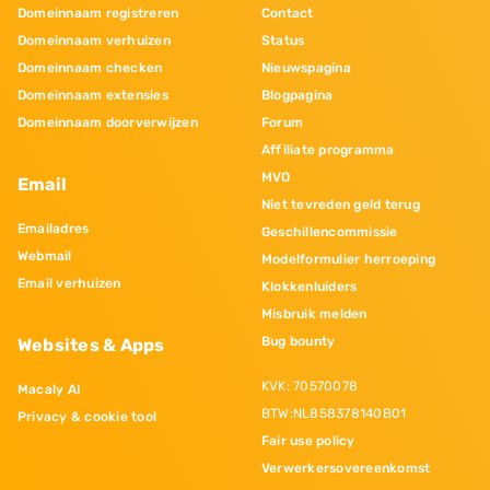
Domeinnaam registreren
Contact
Domeinnaam verhuizen
Status
Domeinnaam checken
Nieuwspagina
Domeinnaam extensies
Blogpagina
Domeinnaam doorverwijzen
Forum
Affiliate programma
MVO
Email
Niet tevreden geld terug
Emailadres
Geschillencommissie
Webmail
Modelformulier herroeping
Email verhuizen
Klokkenluiders
Misbruik melden
Bug bounty
Websites & Apps
KVK: 70570078
Macaly AI
BTW:NL858378140B01
Privacy & cookie tool
Fair use policy
Verwerkersovereenkomst