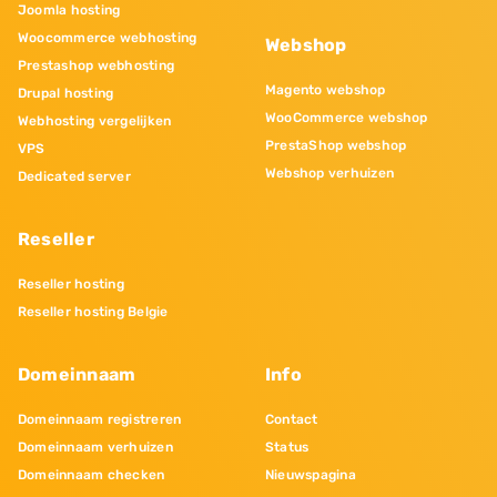
Joomla hosting
Woocommerce webhosting
Webshop
Prestashop webhosting
Magento webshop
Drupal hosting
WooCommerce webshop
Webhosting vergelijken
PrestaShop webshop
VPS
Webshop verhuizen
Dedicated server
Reseller
Reseller hosting
Reseller hosting Belgie
Domeinnaam
Info
Domeinnaam registreren
Contact
Domeinnaam verhuizen
Status
Domeinnaam checken
Nieuwspagina