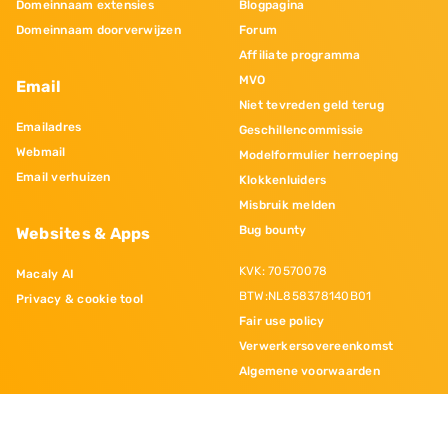
Domeinnaam extensies
Blogpagina
Domeinnaam doorverwijzen
Forum
Affiliate programma
MVO
Email
Niet tevreden geld terug
Emailadres
Geschillencommissie
Webmail
Modelformulier herroeping
Email verhuizen
Klokkenluiders
Misbruik melden
Bug bounty
Websites & Apps
KVK: 70570078
Macaly AI
BTW:NL858378140B01
Privacy & cookie tool
Fair use policy
Verwerkersovereenkomst
Algemene voorwaarden