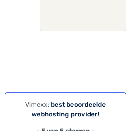
Vimexx:
best beoordeelde
webhosting provider!
- 5 van 5 sterren -