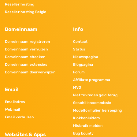
Reseller hosting
Reseller hosting Belgie
Domeinnaam
Info
Domeinnaam registreren
Contact
Domeinnaam verhuizen
Status
Domeinnaam checken
Nieuwspagina
Domeinnaam extensies
Blogpagina
Domeinnaam doorverwijzen
Forum
Affiliate programma
MVO
Email
Niet tevreden geld terug
Emailadres
Geschillencommissie
Webmail
Modelformulier herroeping
Email verhuizen
Klokkenluiders
Misbruik melden
Bug bounty
Websites & Apps