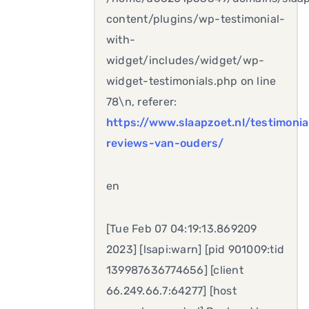
content/plugins/wp-testimonial-
with-
widget/includes/widget/wp-
widget-testimonials.php on line
78\n, referer:
https://www.slaapzoet.nl/testimonia
reviews-van-ouders/
en
[Tue Feb 07 04:19:13.869209
2023] [lsapi:warn] [pid 901009:tid
139987636774656] [client
66.249.66.7:64277] [host