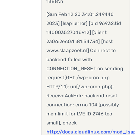
1388\n
[Sun Feb 12 20:34:01.249446
2023] [lsapi:error] [pid 96932:tid
140003527046912] [client
2a06:2ec0:1::81:54734] [host
www.slaapzoet.nl] Connect to
backend failed with
CONNECTION_RESET on sending
request(GET /wp-cron.php
HTTP/1.1); uri(/wp-cron.php):
ReceiveAckHdr: backend reset
connection: errno 104 (possibly
memlimit for LVE ID 2746 too
small), check
http://docs.cloudlinux.com/mod_lsa