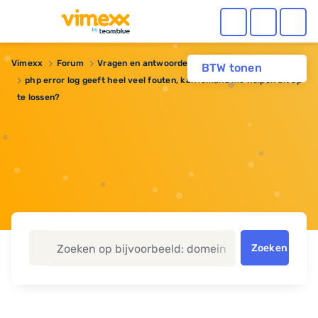
Vimexx
Forum
Vragen en antwoorden
BTW tonen
php error log geeft heel veel fouten, kan iemand me helpen dit op
te lossen?
Zoeken