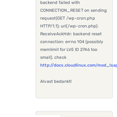
backend failed with
CONNECTION_RESET on sending
request(GET /wp-cron.php
HTTP/1.1); uri(/wp-cron.php):
ReceiveAckHdr: backend reset
connection: errno 104 (possibly
memlimit for LVE ID 2746 too
small), check
http://docs.cloudlinux.com/mod_lsa
Alvast bedankt!