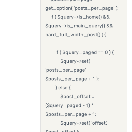
get_option( 'posts_per_page' );
if ( $query->is_home() &&
$query->is_main_query() &&
bard_full_width_post() ) {
if ( $query_paged == 0 ) {
$query->set(
'posts_per_page',
$posts_per_page + 1 );
} else {
$post_offset =
($query_paged - 1) *
$posts_per_page + 1;
$query->set( 'offset',
$post_offset );