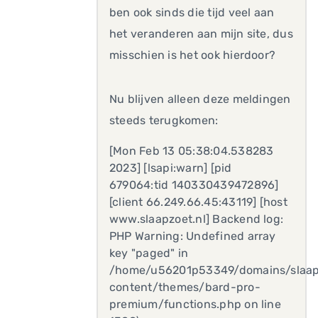
ben ook sinds die tijd veel aan
het veranderen aan mijn site, dus
misschien is het ook hierdoor?
Nu blijven alleen deze meldingen
steeds terugkomen:
[Mon Feb 13 05:38:04.538283
2023] [lsapi:warn] [pid
679064:tid 140330439472896]
[client 66.249.66.45:43119] [host
www.slaapzoet.nl] Backend log:
PHP Warning: Undefined array
key "paged" in
/home/u56201p53349/domains/slaap
content/themes/bard-pro-
premium/functions.php on line