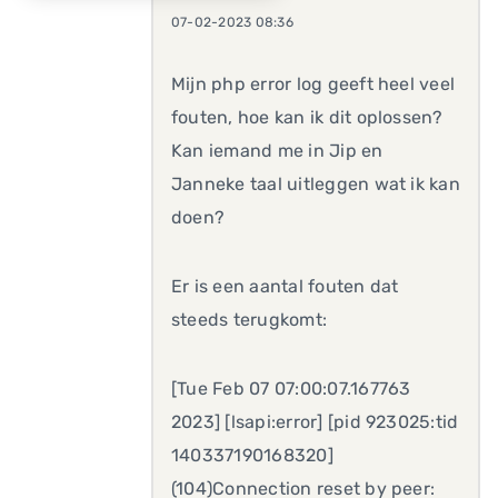
07-02-2023 08:36
Mijn php error log geeft heel veel
fouten, hoe kan ik dit oplossen?
Kan iemand me in Jip en
Janneke taal uitleggen wat ik kan
doen?
Er is een aantal fouten dat
steeds terugkomt:
[Tue Feb 07 07:00:07.167763
2023] [lsapi:error] [pid 923025:tid
140337190168320]
(104)Connection reset by peer: