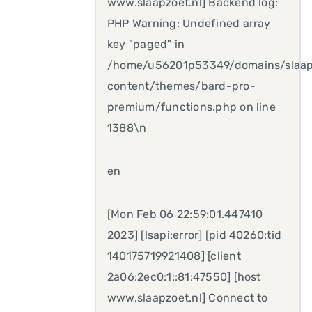
www.slaapzoet.nl] Backend log:
PHP Warning: Undefined array
key "paged" in
/home/u56201p53349/domains/slaap
content/themes/bard-pro-
premium/functions.php on line
1388\n
en
[Mon Feb 06 22:59:01.447410
2023] [lsapi:error] [pid 40260:tid
140175719921408] [client
2a06:2ec0:1::81:47550] [host
www.slaapzoet.nl] Connect to