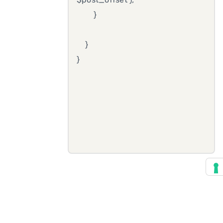
}
}
}