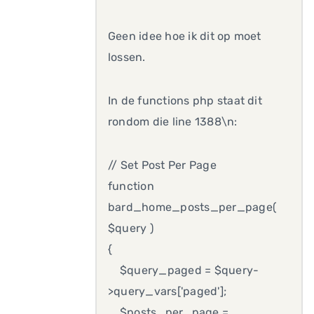
Geen idee hoe ik dit op moet
lossen.
In de functions php staat dit
rondom die line 1388\n:
// Set Post Per Page
function
bard_home_posts_per_page(
$query )
{
$query_paged = $query-
>query_vars['paged'];
$posts_per_page =