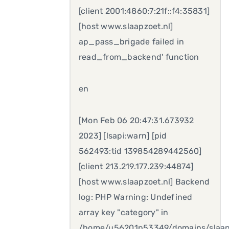
[client 2001:4860:7:21f::f4:35831]
[host www.slaapzoet.nl]
ap_pass_brigade failed in
read_from_backend' function
en
[Mon Feb 06 20:47:31.673932
2023] [lsapi:warn] [pid
562493:tid 139854289442560]
[client 213.219.177.239:44874]
[host www.slaapzoet.nl] Backend
log: PHP Warning: Undefined
array key "category" in
/home/u56201p53349/domains/slaap