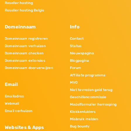
Reseller hosting
Reseller hosting Belgie
Domeinnaam
Info
Domeinnaam registreren
Contact
Domeinnaam verhuizen
Status
Domeinnaam checken
Nieuwspagina
Domeinnaam extensies
Blogpagina
Domeinnaam doorverwijzen
Forum
Affiliate programma
MVO
Email
Niet tevreden geld terug
Emailadres
Geschillencommissie
Webmail
Modelformulier herroeping
Email verhuizen
Klokkenluiders
Misbruik melden
Bug bounty
Websites & Apps