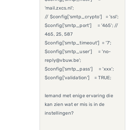
'mail.zxcs.nl';
// $config['smtp_crypto'] = 'ssl';
$config['smtp_port'] = '465'; //
465, 25, 587
$config['smtp_timeout'] = '7';
$config['smtp_user'] = 'no-
reply@vbuw.be';
$config['smtp_pass'] = 'xxx';
$config['validation'] = TRUE;
Iemand met enige ervaring die
kan zien wat er mis is in de
instellingen?