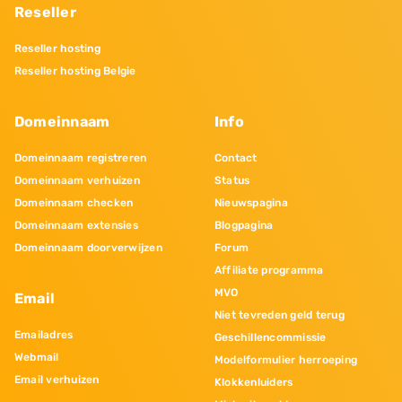
Reseller
Reseller hosting
Reseller hosting Belgie
Domeinnaam
Info
Domeinnaam registreren
Contact
Domeinnaam verhuizen
Status
Domeinnaam checken
Nieuwspagina
Domeinnaam extensies
Blogpagina
Domeinnaam doorverwijzen
Forum
Affiliate programma
MVO
Email
Niet tevreden geld terug
Emailadres
Geschillencommissie
Webmail
Modelformulier herroeping
Email verhuizen
Klokkenluiders