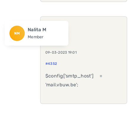
Nalita M
NM
Member
09-03-2023 19:01
#4352
$config['smtp_host'] =
'mail.vbuw.be';