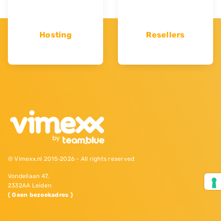
Hosting
Resellers
© Vimexx.nl 2015‐2026 - All rights reserved
Vondellaan 47,
2332AA Leiden
( Geen bezoekadres )