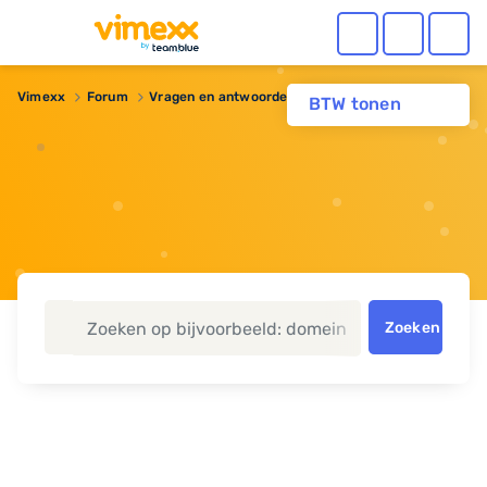
Vimexx
Forum
Vragen en antwoorden
codeigniter smtp email
BTW tonen
Zoeken