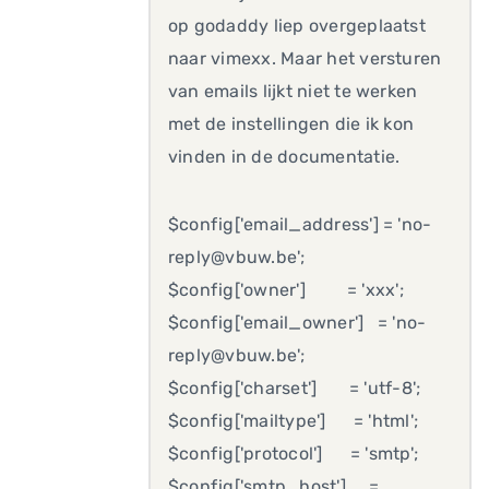
op godaddy liep overgeplaatst
naar vimexx. Maar het versturen
van emails lijkt niet te werken
met de instellingen die ik kon
vinden in de documentatie.
$config['email_address'] = 'no-
reply@vbuw.be';
$config['owner'] = 'xxx';
$config['email_owner'] = 'no-
reply@vbuw.be';
$config['charset'] = 'utf-8';
$config['mailtype'] = 'html';
$config['protocol'] = 'smtp';
$config['smtp_host'] =