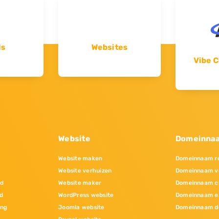
ls
Websites
Vibe C
Website
Domeinna
Website maken
Domeinnaam re
Website verhuizen
Domeinnaam v
nd
Website maker
Domeinnaam c
d
WordPress website
Domeinnaam e
ing
Joomla website
Domeinnaam d