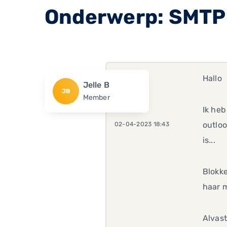
Onderwerp: SMTP
Hallo
Jelle B
JB
Member
Ik heb
outloo
02-04-2023 18:43
is...
Blokke
haar m
Alvast