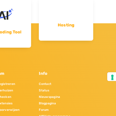
Hosting
oding Tool
am
Info
gistreren
Contact
erhuizen
Status
hecken
Nieuwspagina
xtensies
Blogpagina
oorverwijzen
Forum