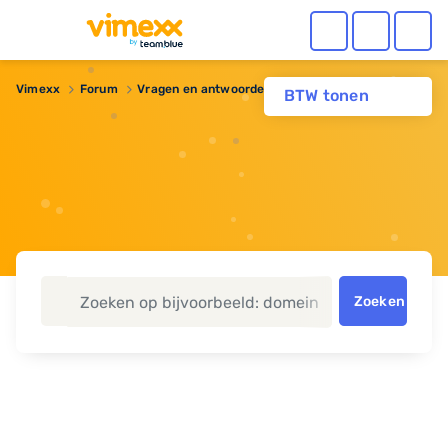
Vimexx
Forum
Vragen en antwoorden
Domein uitgeschakeld
BTW tonen
Zoeken