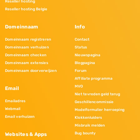
Reseller hosting
Reseller hosting Belgie
Domeinnaam
Info
Domeinnaam registreren
Contact
Domeinnaam verhuizen
Status
Domeinnaam checken
Nieuwspagina
Domeinnaam extensies
Blogpagina
Domeinnaam doorverwijzen
Forum
Affiliate programma
MVO
Email
Niet tevreden geld terug
Emailadres
Geschillencommissie
Webmail
Modelformulier herroeping
Email verhuizen
Klokkenluiders
Misbruik melden
Bug bounty
Websites & Apps