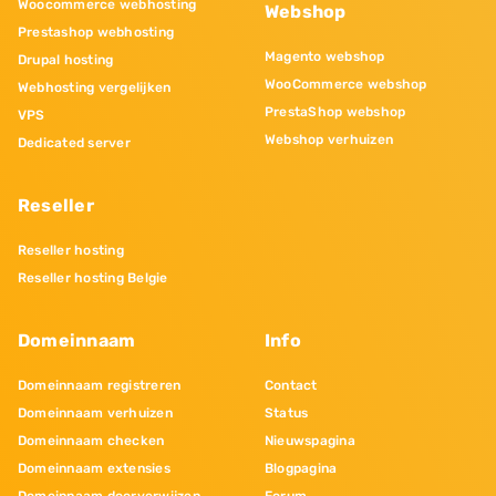
Woocommerce webhosting
Webshop
Prestashop webhosting
Magento webshop
Drupal hosting
WooCommerce webshop
Webhosting vergelijken
PrestaShop webshop
VPS
Webshop verhuizen
Dedicated server
Reseller
Reseller hosting
Reseller hosting Belgie
Domeinnaam
Info
Domeinnaam registreren
Contact
Domeinnaam verhuizen
Status
Domeinnaam checken
Nieuwspagina
Domeinnaam extensies
Blogpagina