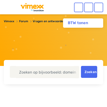
Vimexx
Forum
Vragen en antwoorden
Roundcube versie
BTW tonen
Zoeken